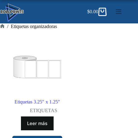
Saltar
al
$
0.00
contenido
Carro
de
compra
/
Etiquetas organizadoras
Inicio
Etiquetas 3.25″ x 1.25″
ETIQUETAS
Leer más