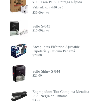
x50 | Para POS | Entrega Rápida
Valorado con
4.00
de 5
$
39.00
$
44.00
El
El
precio
precio
original
actual
era:
es:
Sello S-843
$44.00.
$39.00.
$
15.00
$
25.00
El
El
precio
precio
original
actual
era:
es:
Sacapuntas Eléctrico Ajustable |
$25.00.
$15.00.
Papelería y Oficina Panamá
$
28.00
Sello Shiny S-844
$
21.00
Engrapadora Tira Completa Metálica
26/6 Negra en Panamá
$
3.25