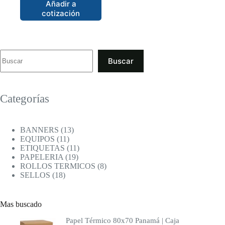
Añadir a
cotización
Buscar
Categorías
13
BANNERS
13
11
productos
EQUIPOS
11
productos
11
ETIQUETAS
11
19
productos
PAPELERIA
19
productos
8
ROLLOS TERMICOS
8
18
productos
SELLOS
18
productos
Mas buscado
Papel Térmico 80x70 Panamá | Caja