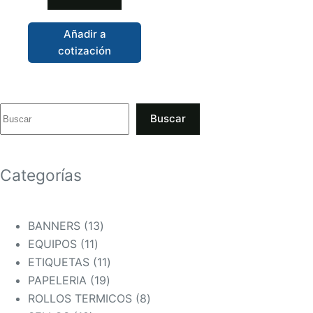
Añadir a
cotización
Buscar
Categorías
13
BANNERS
13
11
productos
EQUIPOS
11
productos
11
ETIQUETAS
11
19
productos
PAPELERIA
19
productos
8
ROLLOS TERMICOS
8