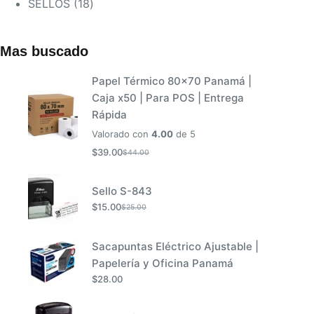
18
productos
SELLOS
18
productos
Mas buscado
Papel Térmico 80x70 Panamá |
Caja x50 | Para POS | Entrega
Rápida
Valorado con
4.00
de 5
$
39.00
$
44.00
El
El
precio
precio
original
actual
Sello S-843
era:
es:
$
15.00
$
25.00
El
El
$44.00.
$39.00.
precio
precio
original
actual
Sacapuntas Eléctrico Ajustable |
era:
es:
Papelería y Oficina Panamá
$25.00.
$15.00.
$
28.00