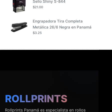
Sello Shiny S-844
$
21.00
Engrapadora Tira Completa
Metálica 26/6 Negra en Panamá
$
3.25
ROLLPRINTS
Rollprints Panamá es especialista en rollos