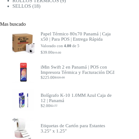
productos
9
ROLLOS TERMICOS
9
18
productos
SELLOS
18
productos
Mas buscado
Papel Térmico 80x70 Panamá | Caja
x50 | Para POS | Entrega Rápida
Valorado con
4.00
de 5
$
39.00
$
44.00
El
El
precio
precio
original
actual
iMin Swift 2 en Panamá | POS con
era:
es:
Impresora Térmica y Facturación DGI
$44.00.
$39.00.
$
225.00
$
320.00
El
El
precio
precio
original
actual
era:
es:
Bolígrafo K-10 1.0MM Azul Caja de
$320.00.
$225.00.
12 | Panamá
$
2.00
$
2.77
El
El
precio
precio
original
actual
era:
es:
Etiquetas de Cartón para Estantes
$2.77.
$2.00.
3.25″ x 1.25″