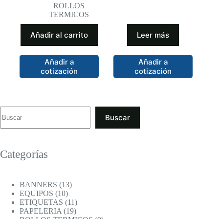
precio
precio
ROLLOS
original
actual
TERMICOS
era:
es:
$34.99.
$29.99.
Añadir al carrito
Leer más
Añadir a
Añadir a
cotización
cotización
Buscar
Categorías
13
BANNERS
13
10
productos
EQUIPOS
10
productos
11
ETIQUETAS
11
19
productos
PAPELERIA
19