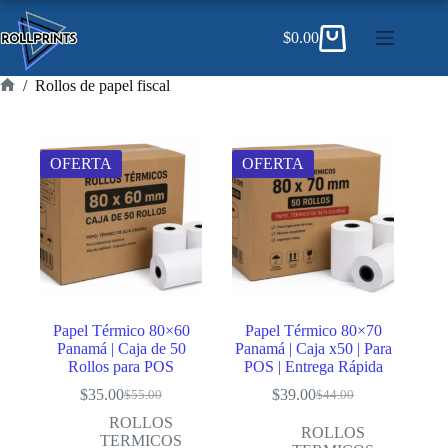
Saltar
al
$
0.00
contenido
Carro
de
compra
/
Rollos de papel fiscal
Inicio
OFERTA
OFERTA
Papel Térmico 80×60
Papel Térmico 80×70
Panamá | Caja de 50
Panamá | Caja x50 | Para
Rollos para POS
POS | Entrega Rápida
$
35.00
$
39.00
$
55.00
$
44.00
El
El
El
El
precio
precio
precio
precio
ROLLOS
ROLLOS
original
actual
original
actual
TERMICOS