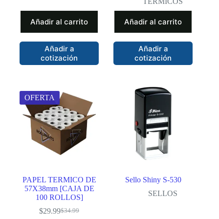
TERMICOS
era:
es:
era:
es:
$55.00.
$35.00.
$44.00.
$39.00.
Añadir al carrito
Añadir al carrito
Añadir a
Añadir a
cotización
cotización
OFERTA
PAPEL TERMICO DE
Sello Shiny S-530
57X38mm [CAJA DE
SELLOS
100 ROLLOS]
$
29.99
$
34.99
El
El