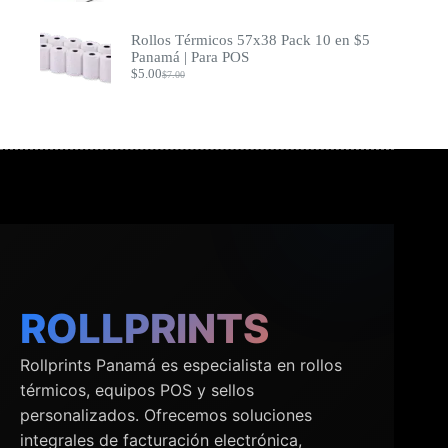
Rollos Térmicos 57x38 Pack 10 en $5
Panamá | Para POS
$
5.00
$
7.00
El
El
precio
precio
original
actual
era:
es:
$7.00.
$5.00.
ROLLPRINTS
Rollprints Panamá es especialista en rollos
térmicos, equipos POS y sellos
personalizados. Ofrecemos soluciones
integrales de facturación electrónica,