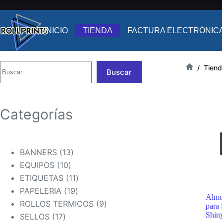
Saltar
al
contenido
INICIO
TIENDA
FACTURA ELECTRÓNIC
/
Tien
Buscar
Inicio
Categorías
13
BANNERS
13
10
productos
EQUIPOS
10
productos
11
ETIQUETAS
11
19
productos
PAPELERIA
19
Almo
productos
9
ROLLOS TERMICOS
9
para 
Shin
17
productos
SELLOS
17