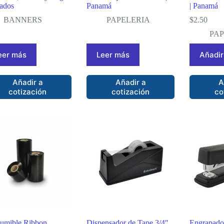
ados
Panamá
| Panamá
BANNERS
PAPELERIA
$
2.50
PA
eer más
Leer más
Añadir 
Añadir a
Añadir a
A
cotización
cotización
co
umible Ribbon
Dispensador de Tape 3/4″
Engrapado