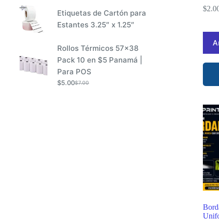
precio
precio
$
2.0
Etiquetas de Cartón para
original
actual
Estantes 3.25″ x 1.25″
era:
es:
$2.77.
$2.00.
A
Rollos Térmicos 57x38
Pack 10 en $5 Panamá |
Para POS
$
5.00
$
7.00
El
El
precio
precio
original
actual
era:
es:
$7.00.
$5.00.
Bord
Unif