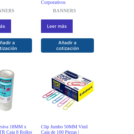
Corporativos
NNERS
BANNERS
más
Leer más
ñadir a
Añadir a
tización
cotización
esiva 18MM x
Clip Jumbo 50MM Vinil
TR Caja 8 Rollos
Caja de 100 Piezas |