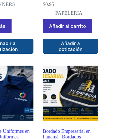
NNERS
$
0.95
PAPELERIA
más
Añadir al carrito
ñadir a
Añadir a
tización
cotización
e Uniformes en
Bordado Empresarial en
Uniformes
Panamá | Bordados