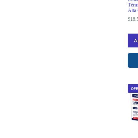
Térm
Alta
$
18.
A
OF