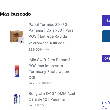
productos
Mas buscado
L
Papel Térmico 80x70
Panamá | Caja x50 | Para
POS | Entrega Rápida
Valorado con
4.00
de 5
$
39.00
$
44.00
El
El
precio
precio
OF
iMin Swift 2 en Panamá |
original
actual
POS con Impresora
era:
es:
Térmica y Facturación
$44.00.
$39.00.
DGI
$
225.00
$
320.00
El
El
precio
precio
Bolígrafo K-10 1.0MM Azul
original
actual
Caja de 12 | Panamá
era:
es:
Bolí
$
2.00
$
2.77
$320.00.
$225.00.
El
El
Azul