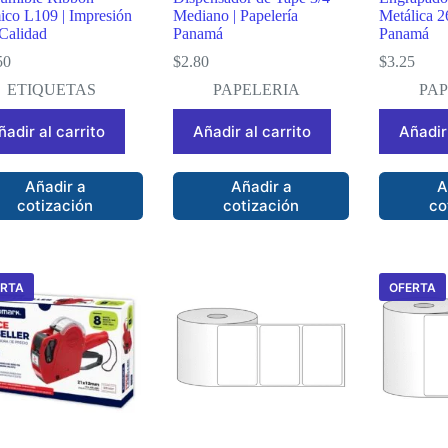
ico L109 | Impresión
Mediano | Papelería
Metálica 2
 Calidad
Panamá
Panamá
50
$
2.80
$
3.25
ETIQUETAS
PAPELERIA
PA
ñadir al carrito
Añadir al carrito
Añadir 
Añadir a
Añadir a
A
cotización
cotización
co
ERTA
OFERTA