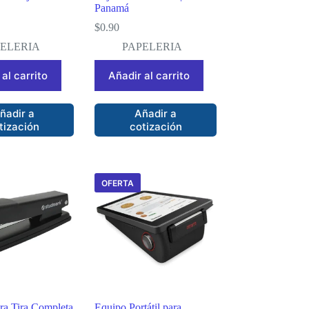
Panamá
$
0.90
PELERIA
PAPELERIA
al carrito
Añadir al carrito
ñadir a
Añadir a
tización
cotización
OFERTA
ra Tira Completa
Equipo Portátil para