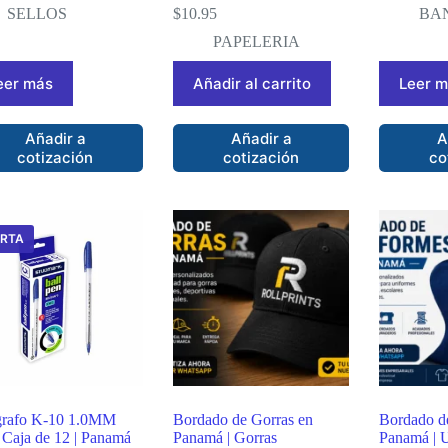
SELLOS
$
10.95
BA
PAPELERIA
eer más
Añadir al carrito
Leer 
Añadir a
Añadir a
A
cotización
cotización
co
ERTA
grafo K-10 1.0MM
Bordado de Gorras en
Bordado d
 Caja de 12 | Panamá
Panamá | Gorras
Panamá | 