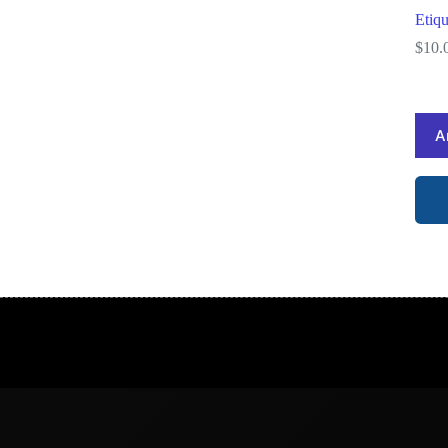
Etiqu
$
10.
A