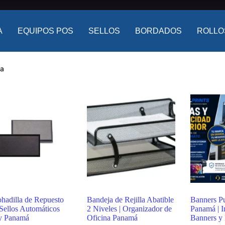
A
EQUIPOS POS
SELLOS
BORDADOS
ROLLO
da
hadilla de Repuesto
Bandeja de Rejilla Abatible
Banners Pu
Sellos Automáticos
2 Niveles | Organizador de
Panamá | I
y Panamá
Oficina Panamá
Banners y