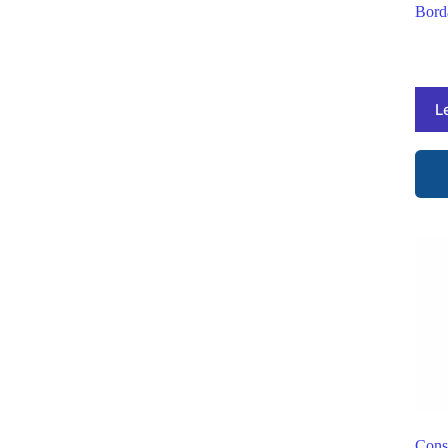
Bord
L
Cons