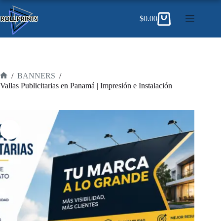
Saltar
al
$
0.00
contenido
Carro
de
compra
/
BANNERS
/
Inicio
Vallas Publicitarias en Panamá | Impresión e Instalación